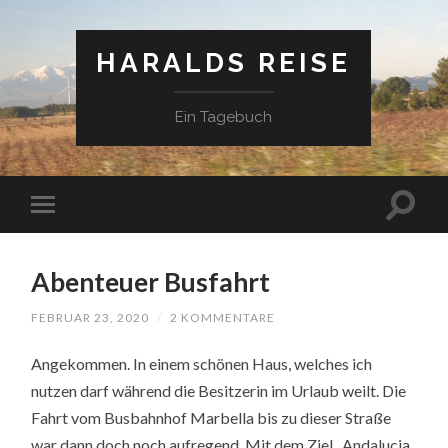
HARALDS REISE
Ein Tagebuch
Abenteuer Busfahrt
FEBRUAR 23, 2020
/
2 KOMMENTARE
Angekommen. In einem schönen Haus, welches ich
nutzen darf während die Besitzerin im Urlaub weilt. Die
Fahrt vom Busbahnhof Marbella bis zu dieser Straße
war dann doch noch aufregend. Mit dem Ziel „Andalucia